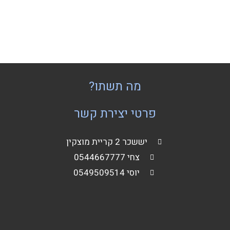
מה תשתו?
פרטי יצירת קשר
יששכר 2 קריית מוצקין
צחי 0544667777
יוסי 0549509514