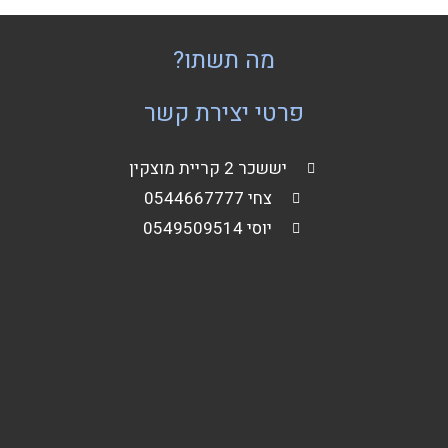
מה תשתו?
פרטי יצירת קשר
יששכר 2 קריית מוצקין
צחי 0544667777
יוסי 0549509514