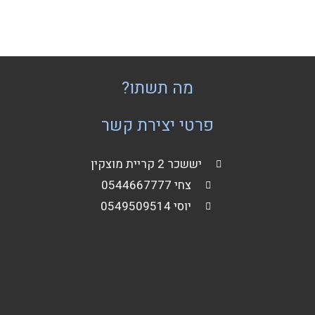
מה תשתו?
פרטי יצירת קשר
יששכר 2 קריית מוצקין
צחי 0544667777
יוסי 0549509514