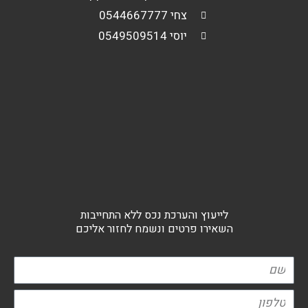
צחי 0544667777
יוסי 0549509514
לייעוץ והערכת נכס ללא התחייבות
השאירו פרטים ונשמח לחזור אליכם
שם
טלפון