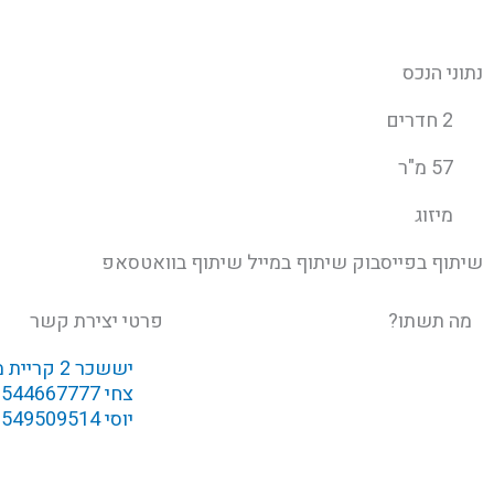
נתוני הנכס
2 חדרים
57 מ"ר
מיזוג
שיתוף בפייסבוק
שיתוף במייל
שיתוף בוואטסאפ
מה תשתו?
פרטי יצירת קשר
יששכר 2 קריית מוצקין
צחי 0544667777
יוסי 0549509514