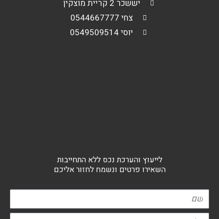
יששכר 2 קריית מוצקין
צחי 0544667777
יוסי 0549509514
לייעוץ והערכת נכס ללא התחייבות
השאירו פרטים ונשמח לחזור אליכם
שם
טלפון