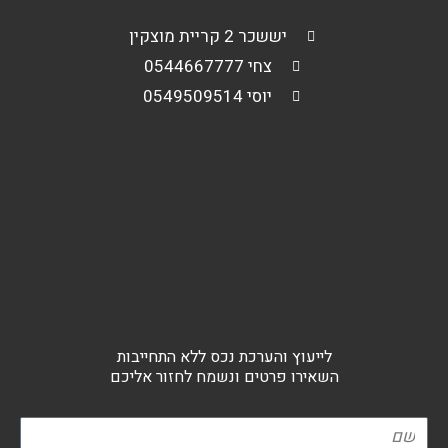
יששכר 2 קריית מוצקין
צחי 0544667777
יוסי 0549509514
לייעוץ והערכת נכס ללא התחייבות
השאירו פרטים ונשמח לחזור אליכם
שם