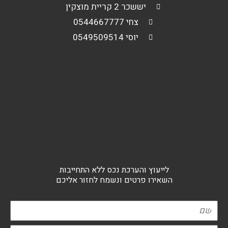
יששכר 2 קריית מוצקין
צחי 0544667777
יוסי 0549509514
לייעוץ והערכת נכס ללא התחייבות
השאירו פרטים ונשמח לחזור אליכם
שם