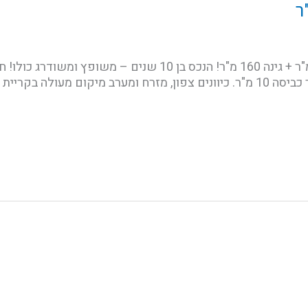
ר
5 חד' 140 מ"ר + מרפסת סגורה 40 מ"ר + גינה 160 מ"ר! הנכס בן 10
קריית שמואל הותיקה!