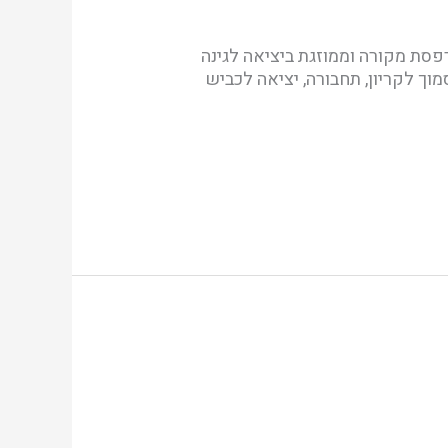
נוי על מגרש 280 מ"ר! גינה מטופחת מאד 120 מ"ר 2 מפלסים מרפסת מקורה וממוזגת ביציאה לגינה
מוך לקריון, תחבורה, יציאה לכביש