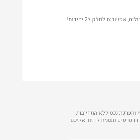
וילה גדולה, מרחק הליכה מהים. דו משפחתי, 3 חד', 80 מ"ר בנוי, מגרש 308 מ"ר. אפשרויות הרחבה גדולות, אפשרות לחלק ל2 יחידות!
ץ והערכת נכס ללא התחייבות
ו פרטים ונשמח לחזור אליכם