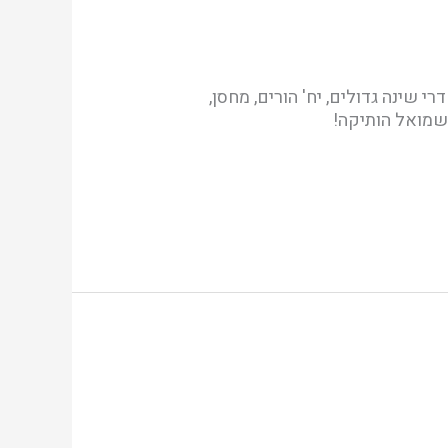
 שנים – משופץ ומשודרג כולו! חדרי שינה גדולים, יח' הורים, מחסן,