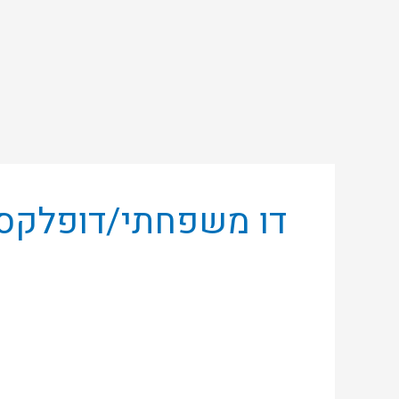
ילוג
תוכן
דו משפחתי/דופלקס
למכירה,