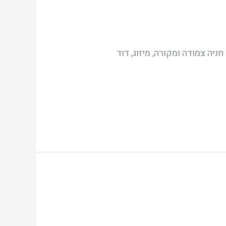
נה מטופחת🌸 מקלט פרטי!🌸 חניה צמודה ומקורה, מיזוג, דוד