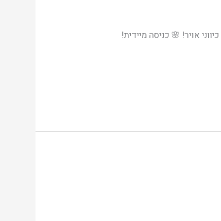
דו משפחתי 🌸 3.5 חד', 90 מ"ר עם 200 מ"ר גינה! 🌸 2 שירותים, מיזוג אויר – בית מסודר מאוד! 🌸 4 כיווני אויר! 🌸 כניסה מיידית!