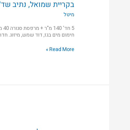
נתיב
בקריית שמואל, נתיב שד"
שד"ר
מיטל
חימום מים בגז, דוד שמש, מיזוג. חדר כביסה 10 מ"ר. כיוונים צפון, מזרח ומערב מיקום מעולה ב
Read More »
בקריית
ביאליק,
רחוב