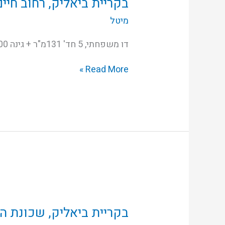
בקריית ביאליק, רחוב חיים
חיים
מיטל
דו משפחתי, 5 חד' 131מ"ר + גינה 100 מ"ר! 2 מפלסים, ממ"ד חניה, מחסן, מיזוג, דוד שמש כיוונים מזרח, צפון ודרום. פינוי גמיש
Read More »
בקריית
ביאליק,
שכונת
בקריית ביאליק, שכונת ה
הפרפר,