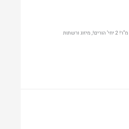
למכיר פנטהאוז דופלקס בבניין בוטיק ברחוב וייצמן קריית ביאליק! 5 חד' 140 מ"ר! מרפסת שמש 40 מ"ר! 2 יחי' הורים!, מיזוג ורשתות