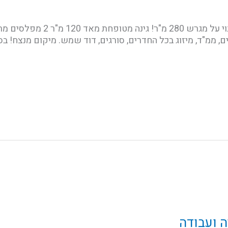
6 חדרים + חדר משפחה, 160 מ"ר ב
ם, ממ"ד, מיזוג בכל החדרים, סורגים, דוד שמש. מיקום מנצח! בס
ה ועבודה