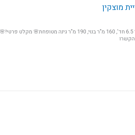
ית מוצקין
🌸דו משפחתי על מגרש 250 מ"ר 🌸 6.5 חד', 160 מ"ר בנוי, 190 מ"ר גי
 הקשרו