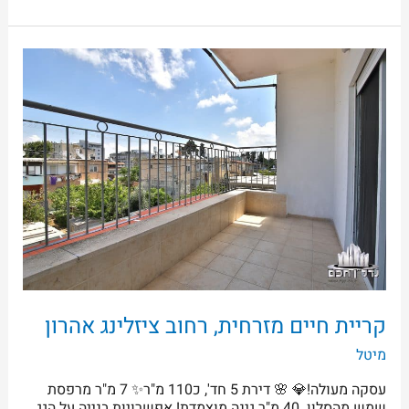
קריית
חיים
מזרחית,
רחוב
ציזלינג
אהרון
קריית חיים מזרחית, רחוב ציזלינג אהרון
מיטל
עסקה מעולה!💎 🌸 דירת 5 חד', כ110 מ"ר✨ 7 מ"ר מרפסת
שמש מהסלון. 40 מ"ר גינה מוצמדת! אפשרויות בנייה על הגג.