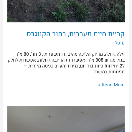
קריית חיים מערבית, רחוב הקונגרס
מיטל
וילה גדולה, מרחק הליכה מהים. דו משפחתי, 3 חד', 80 מ"ר
בנוי, מגרש 308 מ"ר. אפשרויות הרחבה גדולות, אפשרות לחלק
ל2 יחידות! כיוונים דרום, מזרח ומערב כניסה מיידית –
מפתחות במשרד
Read More »
בקריית
חיים
מערבית,
שד'