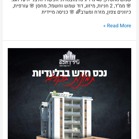
🌸 ממ"ד, 2 חניות, מיזוג, דוד שמש וחשמל, מחסן 🌸 עורפית,
כיוונים צפון, מזרח ומערב🌈 🌸 כניסה מיידית
Read More »
בקריית
חיים
מזרחית,
הגדוד
העברי