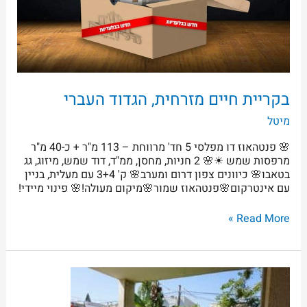
בקריית חיים מזרחית, הגדוד העברי
מיטל
🌸 פנטהאוז דו מפלסי 5 חד' מרווחת – 113 מ"ר + כ-40 מ"ר
מרפסות שמש ☀🌸 2 חניות, מחסן, ממ"ד, דוד שמש, מיזוג, גג
בטאבו🌸 כיוונים צפון דרום ומערב🌸 ק' 3+4 עם מעלית, בניין
עם אינטרקום🌸פנטהאוז שמור🌸מיקום מעולה!🌸 פינוי מיידי!
Read More »
בקריית
חיים,
רחוב