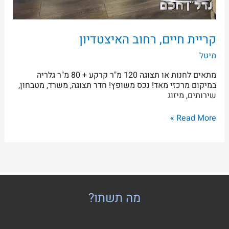
קריית חיים, רחוב האיצטדיון
מיטל
מתאים לחנות או תצוגה 120 מ"ר קרקע + 80 מ"ר גלריה
במיקום מרכזי מאד! נכס משופץ! חדר תצוגה, משרד, מטבחון,
שירותים, מיזוג
Read More »
מה תשתו?