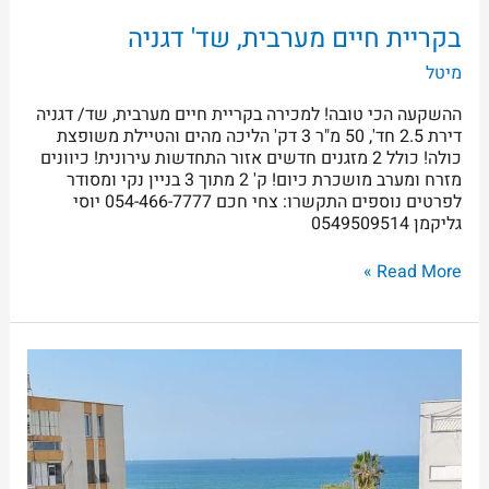
בקריית חיים מערבית, שד' דגניה
מיטל
ההשקעה הכי טובה! למכירה בקריית חיים מערבית, שד/ דגניה
דירת 2.5 חד', 50 מ"ר 3 דק' הליכה מהים והטיילת משופצת
כולה! כולל 2 מזגנים חדשים אזור התחדשות עירונית! כיוונים
מזרח ומערב מושכרת כיום! ק' 2 מתוך 3 בניין נקי ומסודר
לפרטים נוספים התקשרו: צחי חכם 054-466-7777 יוסי
גליקמן 0549509514
Read More »
בקריית
חיים
מערבית,
רחוב
שדה
בוקר