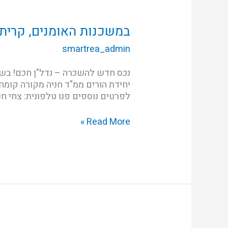
במשכנות
האומנים,
קרית
במשכנות האומנים, קרית 
מוצקין
smartrea_admin
לפרטים נוספים פנו טלפונית: צחי חכם 054-466-7777 יוסי גליקמן 054-950-9514 *ניתן
Read More »