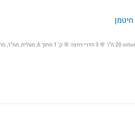
 חיטמן
🌸 דירת 5 חד', 125 מ"ר! 🌸 מרפסת שמש 20 מ"