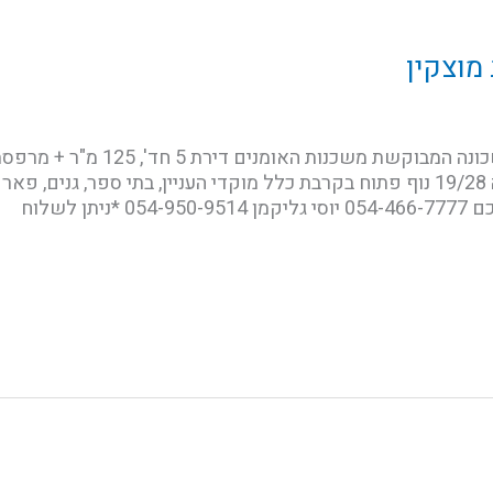
מוצקין
יחידת הורים ממ"ד חניה מקורה קומה 19/28 נוף פתוח בקרבת כלל מוקדי העניין, בתי ספ
 לשלוח