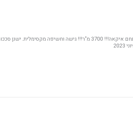
להשכרה מגרש ענק חזיתי צמוד למתחם איקאה!!! 3700 מ"ר!!! גישה וחשיפה
202