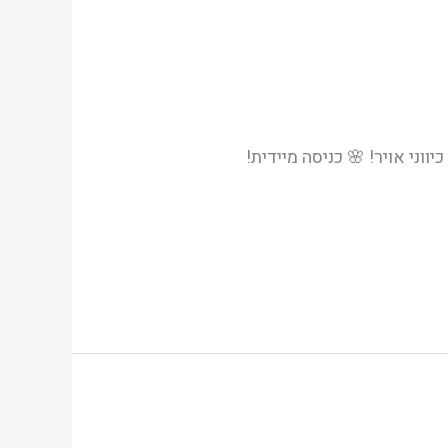
דו משפחתי 🌸 3.5 חד', 90 מ"ר עם 200 מ"ר גינה! 🌸 2 שירותים, מיזוג אויר – בית מסודר מאוד! 🌸 4 כיווני אויר! 🌸 כניסה מיידית!