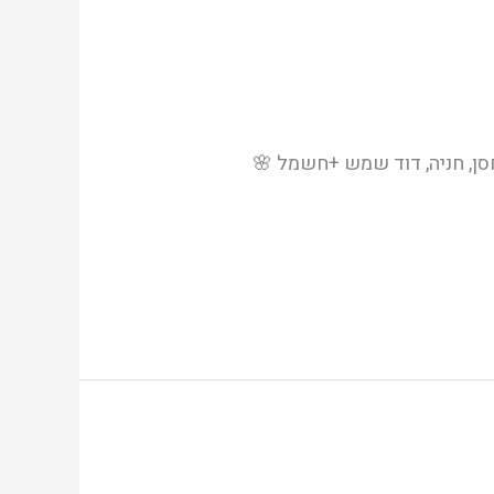
ר 🌸 3 חדרי רחצה 🌸 ק' 1 מתוך 6, מעלית, ממ"ד, מחסן, חניה, דוד שמש +חשמל 🌸