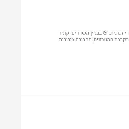
ל ומרווח להשכרה📣 בקריית מוצקין, רחוב, דרך עכו 🌸 משר ענק 154 מ"ר, 3 חד' + 2 חדרי זכוכית. 🌸 בבניין משרדים, קומה
ותים 🌸 כיוונים מזרח ומערב 🌸 בקרבת המטרונית, תחבורה ציבורית