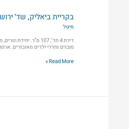
בקריית
ביאליק,
שד'
בקריית ביאליק, שד' ירוש
ירושלים
מיטל
מובנים וחדרי ילדים מאובזרים. ארנונה 1000 ש"ח לחודשיים, ועד בית 200 ש"ח כניסה מיידית! עדיפות לטווח ארוך 200
Read More »
קריית