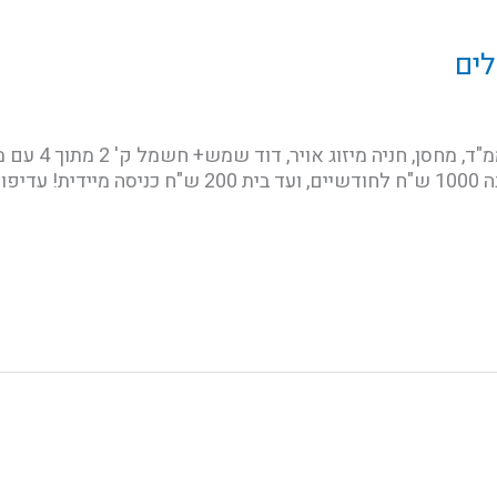
לים
דירת 4 חד', 107 מ"
4 ש"ח!