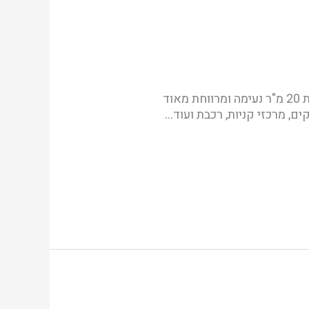
נכס חדש להשכרה – נדל"ן חכם! בשכונה המבוקשת משכנות האומנים דירת 5 חד', 125 מ"ר + מרפסת 20 מ"ר נעימה ומרווחת מאוד
ר, גנים, פארקים, מרכזי קניות, רכבת ועוד…