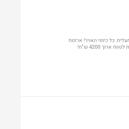
ר. יחידת הורים, ממ"ד, מחסן, חניה מיזוג אויר, דוד שמש+ חשמל ק' 2 מתוך 4 עם מעלית. כל כיווני האויר! ארונות