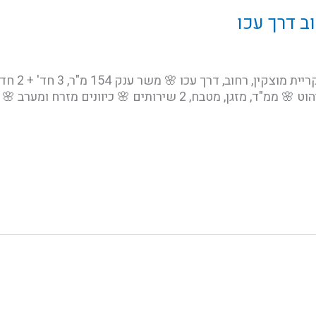
ב דרך עכו
📣 משרד גדו
1 מתוך 4 עם מעלית! 🌸 כולל כל הריהוט 🌸 ממ"ד, מזגן, מטבח, 2 שיר