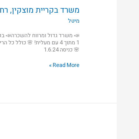
בקריית
מוצקין,
משרד בקריית מוצקין, רחו
רחוב
מיטל
דרך
עכו
🌸 כניסה 1.6.24
Read More »
ברח'