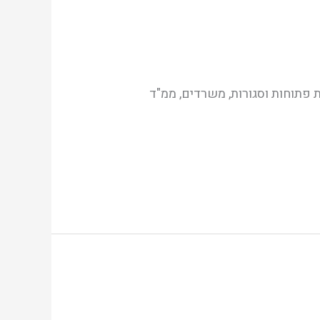
 מקסימלית. ישנן סככות פתוחות וסגורות, משרדים, ממ"ד