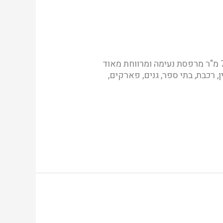
נכס חדש להשכרה ללא דמי תיווך! נדל"ן חכם! ברח' הרב גורן קרית שמואל דירת 5 חד', 135 מ"ר + 70 מ"ר מרפסת נעימה ומרווחת מאוד
בקרבת כלל מוקדי העניין, רכבת, בתי ספר, גנים, פארקים,